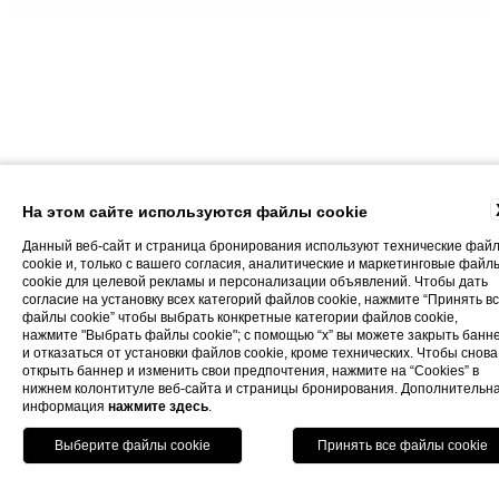
Home
Встречи
На этом сайте используются файлы cookie
Данный веб-сайт и страница бронирования используют технические фай
ВСТРЕЧИ
cookie и, только с вашего согласия, аналитические и маркетинговые файл
cookie для целевой рекламы и персонализации объявлений. Чтобы дать
согласие на установку всех категорий файлов cookie, нажмите “Принять в
файлы cookie” чтобы выбрать конкретные категории файлов cookie,
нажмите "Выбрать файлы cookie"; с помощью “x” вы можете закрыть банн
и отказаться от установки файлов cookie, кроме технических. Чтобы снова
открыть баннер и изменить свои предпочтения, нажмите на “Cookies” в
Все подготовленные помещения
нижнем колонтитуле веб-сайта и страницы бронирования. Дополнительн
Центра конгрессов
нашего
информация
нажмите здесь
.
подготовлены для предложения
Prenota Ora
менеджерам и участникам конгрессов
правильную и спокойную атмосферу.