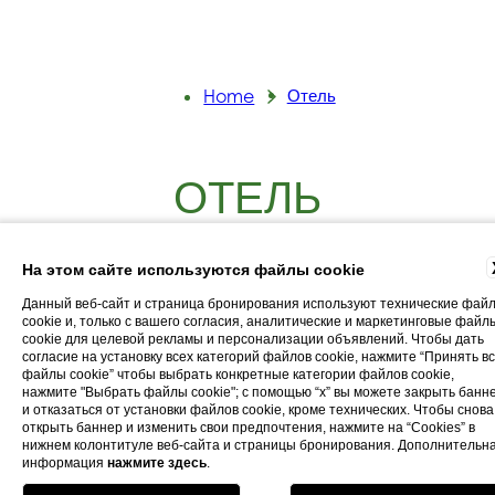
Home
Отель
ОТЕЛЬ
На этом сайте используются файлы cookie
Расположенный на зеленых холмах
Данный веб-сайт и страница бронирования используют технические фай
cookie и, только с вашего согласия, аналитические и маркетинговые файл
Сельва-ди-Фазано на территории
cookie для целевой рекламы и персонализации объявлений. Чтобы дать
Трулли и Валле-д’Итриа
, в центре
согласие на установку всех категорий файлов cookie, нажмите “Принять в
файлы cookie” чтобы выбрать конкретные категории файлов cookie,
трех провинций Бари, Бриндизи и
нажмите "Выбрать файлы cookie"; с помощью “x” вы можете закрыть банн
четырехзвездочный отель
Таранто,
и отказаться от установки файлов cookie, кроме технических. Чтобы снова
открыть баннер и изменить свои предпочтения, нажмите на “Cookies” в
Сьерра Сильвана утопает в оазисе
нижнем колонтитуле веб-сайта и страницы бронирования. Дополнительн
спокойствия и зелени и идеально
информация
нажмите здесь
.
для восстанавливающего
подходит